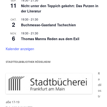
19:30
-
21:30
SEP.
11
Nicht unter den Teppich gekehrt: Das Putzen in
der Literatur
19:30
-
21:30
OKT.
2
Buchmesse-Gastland Tschechien
19:30
-
21:30
NOV.
6
Thomas Manns Reden aus dem Exil
Kalender anzeigen
STADTTEILBIBLIOTHEK RÖDELHEIM
R
a
dil
os
tr
aße 17-19