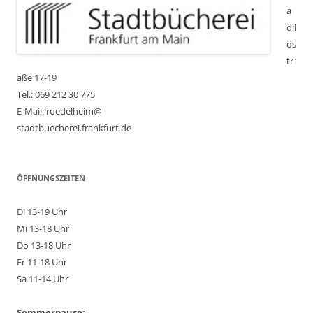
a
dil
os
tr
aße 17-19
Tel.: 069 212 30 775
E-Mail: roedelheim@
stadtbuecherei.frankfurt.de
ÖFFNUNGSZEITEN
Di 13-19 Uhr
Mi 13-18 Uhr
Do 13-18 Uhr
Fr 11-18 Uhr
Sa 11-14 Uhr
Sommerpause: