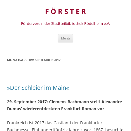
Zum
Inhalt
F Ö R S T E R
springen
Förderverein der Stadtteilbibliothek Rödelheim e.V.
Menü
MONATSARCHIV:
SEPTEMBER 2017
»Der Schleier im Main«
29. September 2017: Clemens Bachmann stellt Alexandre
Dumas’ wiederentdeckten Frankfurt-Roman vor
Frankreich ist 2017 das Gastland der Frankfurter
Buchmesse. Einhundertfünfzig Jahre zuvor, 1867, besuchte