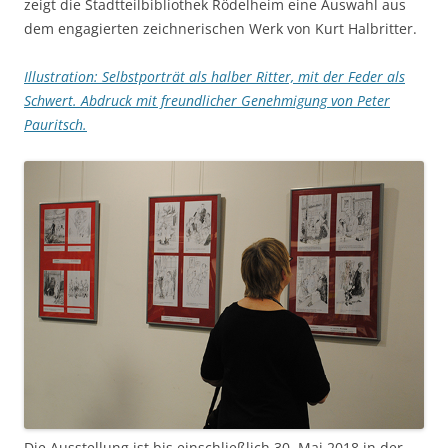
zeigt die Stadtteilbibliothek Rödelheim eine Auswahl aus
dem engagierten zeichnerischen Werk von Kurt Halbritter.
Illustration: Selbstporträt als halber Ritter, mit der Feder als
Schwert. Abdruck mit freundlicher Genehmigung von Peter
Pauritsch.
Die Ausstellung ist bis einschließlich 30. Mai 2018 in der