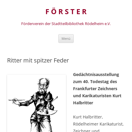
Zum
Inhalt
F Ö R S T E R
springen
Förderverein der Stadtteilbibliothek Rödelheim e.V.
Menü
Ritter mit spitzer Feder
Gedächtnisausstellung
zum 40. Todestag des
Frankfurter Zeichners
und Karikaturisten Kurt
Halbritter
Kurt Halbritter,
Rödelheimer Karikaturist,
Zeichner und