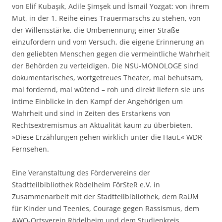
von Elif Kubaşık, Adile Şimşek und İsmail Yozgat: von ihrem
Mut, in der 1. Reihe eines Trauermarschs zu stehen, von
der Willensstärke, die Umbenennung einer Straße
einzufordern und vom Versuch, die eigene Erinnerung an
den geliebten Menschen gegen die vermeintliche Wahrheit
der Behörden zu verteidigen. Die NSU-MONOLOGE sind
dokumentarisches, wortgetreues Theater, mal behutsam,
mal fordernd, mal wütend – roh und direkt liefern sie uns
intime Einblicke in den Kampf der Angehörigen um
Wahrheit und sind in Zeiten des Erstarkens von
Rechtsextremismus an Aktualität kaum zu überbieten.
»Diese Erzählungen gehen wirklich unter die Haut.« WDR-
Fernsehen.
Eine Veranstaltung des Fördervereins der
Stadtteilbibliothek Rödelheim FörSteR e.V. in
Zusammenarbeit mit der Stadtteilbibliothek, dem RaUM
für Kinder und Teenies, Courage gegen Rassismus, dem
AWO-Ortsverein Rödelheim und dem Studienkreis