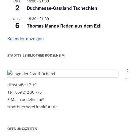
19:30
-
21:30
OKT.
2
Buchmesse-Gastland Tschechien
19:30
-
21:30
NOV.
6
Thomas Manns Reden aus dem Exil
Kalender anzeigen
STADTTEILBIBLIOTHEK RÖDELHEIM
R
a
dilostraße 17-19
Tel.: 069 212 30 775
E-Mail: roedelheim@
stadtbuecherei.frankfurt.de
ÖFFNUNGSZEITEN