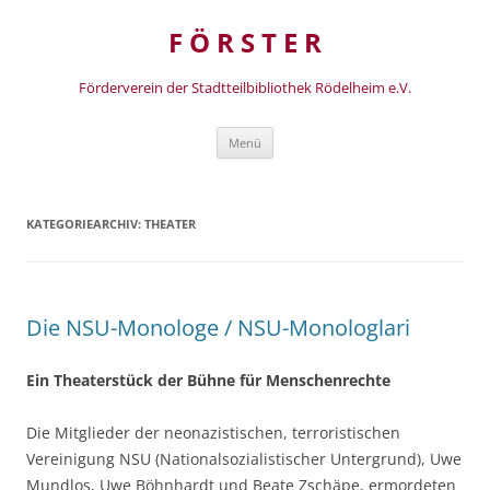
Zum
Inhalt
F Ö R S T E R
springen
Förderverein der Stadtteilbibliothek Rödelheim e.V.
Menü
KATEGORIEARCHIV:
THEATER
Die NSU-Monologe / NSU-Monologlari
Ein Theaterstück der Bühne für Menschenrechte
Die Mitglieder der neonazistischen, terroristischen
Vereinigung NSU (Nationalsozialistischer Untergrund), Uwe
Mundlos, Uwe Böhnhardt und Beate Zschäpe, ermordeten