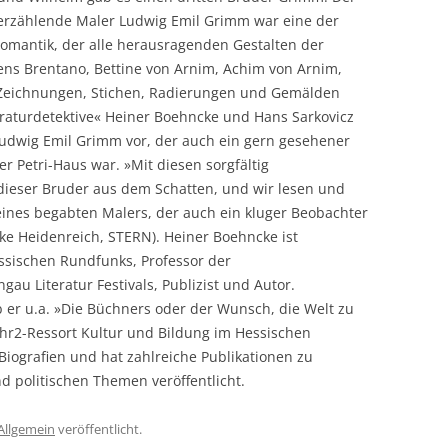
erzählende Maler Ludwig Emil Grimm war eine der
omantik, der alle herausragenden Gestalten der
ens Brentano, Bettine von Arnim, Achim von Arnim,
n Zeichnungen, Stichen, Radierungen und Gemälden
teraturdetektive« Heiner Boehncke und Hans Sarkovicz
Ludwig Emil Grimm vor, der auch ein gern gesehener
 Petri-Haus war. »Mit diesen sorgfältig
dieser Bruder aus dem Schatten, und wir lesen und
eines begabten Malers, der auch ein kluger Beobachter
Elke Heidenreich, STERN). Heiner Boehncke ist
ssischen Rundfunks, Professor der
gau Literatur Festivals, Publizist und Autor.
er u.a. »Die Büchners oder der Wunsch, die Welt zu
 hr2-Ressort Kultur und Bildung im Hessischen
Biografien und hat zahlreiche Publikationen zu
nd politischen Themen veröffentlicht.
Allgemein
veröffentlicht.