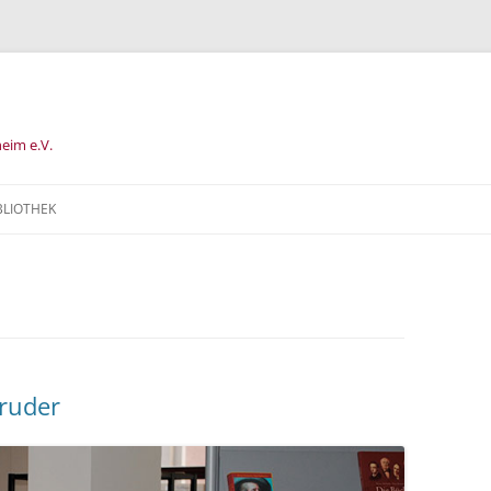
heim e.V.
BLIOTHEK
FÜR KINDER UND
E
ruder