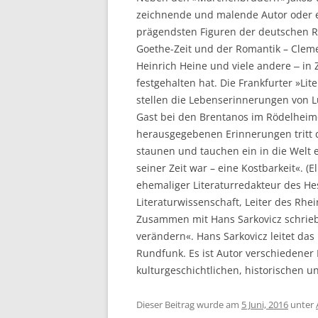
zeichnende und malende Autor oder 
prägendsten Figuren der deutschen R
Goethe-Zeit und der Romantik – Clem
Heinrich Heine und viele andere ‒ i
festgehalten hat. Die Frankfurter »Li
stellen die Lebenserinnerungen von 
Gast bei den Brentanos im Rödelheimer
herausgegebenen Erinnerungen tritt 
staunen und tauchen ein in die Welt 
seiner Zeit war – eine Kostbarkeit«. (
ehemaliger Literaturredakteur des He
Literaturwissenschaft, Leiter des Rhein
Zusammen mit Hans Sarkovicz schrieb 
verändern«. Hans Sarkovicz leitet das
Rundfunk. Es ist Autor verschiedener 
kulturgeschichtlichen, historischen u
Dieser Beitrag wurde am
5 Juni, 2016
unter