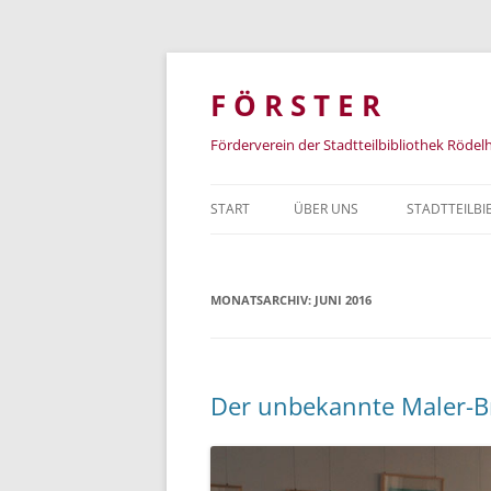
Zum
Inhalt
springen
F Ö R S T E R
Förderverein der Stadtteilbibliothek Rödel
START
ÜBER UNS
STADTTEILBI
DATENSCHUTZERKLÄRUNG
PROGRAMM 
JUGENDLICH
MONATSARCHIV:
IMPRESSUM UND KONTAKT
JUNI 2016
PRESSE
Der unbekannte Maler-B