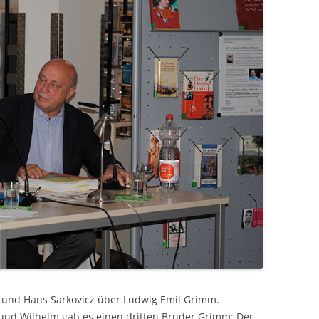
ke und Hans Sarkovicz über Ludwig Emil Grimm.
nd Wilhelm gab es einen dritten Bruder Grimm: Der